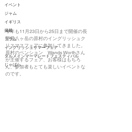
イベント
ジャム
イギリス
掲載
今年も11月23日から25日まで開催の長
野県八ヶ岳の原村のイングリッシュク
コラム
リスマスフェアに参加してきました。
イングリッシュサマーフェア
原村のペンション　Wands Worthさん
ダルメインマーマレードフェスティバル
が主催するフェア、お客様はもちろ
じゃばら
ん、参加者もとても楽しいイベントな
のです。