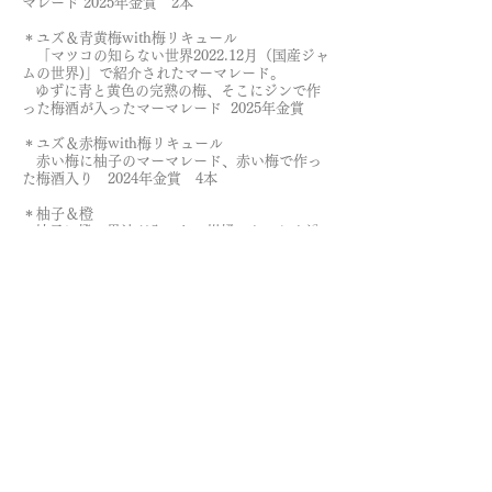
マレード
2025年金賞 2本
＊ユズ＆青黄梅with梅リキュール
「マツコの知らない世界2022.12月（国産ジャ
ムの世界)」で紹介されたマーマレード。
ゆずに青と黄色の完熟の梅、そこにジンで作
った梅酒が入ったマーマレード
2025年金賞
＊ユズ＆赤梅with梅リキュール
赤い梅に柚子のマーマレード、赤い梅で作っ
た梅酒入り
2024年金賞 4
本
＊柚子＆橙
柚子に橙の果汁が入った、柑橘のおいしさ溢
れるマーマレード
2026年金賞 2
本
＊柚子＆オレンジフラワー
柚子に甘夏の花が入った、香り豊かなマーマ
レード
2025年金賞
＊黄梅＆ゆずwith梅ジン
黄色の完熟の梅と国産ジンを梅酒にしたもの
が入ったマーマレード
2024年金賞
​＊
スパイシーペアチャツネ
洋ナシと玉ねぎで作るチャツネは、ブラムリ
ーアップルチャツネより少し甘めです。
塩味が効いたソーセージ、チーズにはぴった