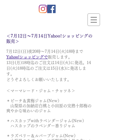
＜7月12
日～7月14日Yahoo!ショッピングの
販売＞
7月12日(日)夜20時～7月14日(火)18
時まで
Yahoo!ショッピングで
販売します。
13日(月)18時迄のご注文は14日(火)に発送。
14
日(火)18時迄のご注文は15日(水)に発送しま
す。
どうぞよろしくお願いいたします。
＜マーマレード・ジャム・チャツネ＞
＊ピーチ＆黄梅ジャム
(New）
山梨県の加納岩白桃と小田原の完熟十郎梅の
爽やかな味わいのジャム
＊ハスカップwithラベンダージャム
(New）
ハスカップのラベンダー香りジャム
＊ラズベリー＆ルバーブジャム
(New）