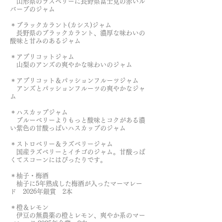
山形県のラズベリーに長野県富士見の赤いル
バーブのジャム
＊ブラックカラント(カシス)ジャム
​ 長野県のブラックカラント、濃厚な味わいの
酸味と甘みのあるジャム
＊アプリコットジャム
山梨のアンズの爽やかな味わいのジャム
＊アプリコット＆パッションフルーツジャム
アンズとパッションフルーツの爽やかなジャ
ム
＊ハスカップジャム
ブルーベリーよりもっと酸味とコクがある濃
い紫色の甘酸っぱいハスカップのジャム
＊ストロベリー＆ラズベリージャム
​ 国産ラズベリーとイチゴのジャム。甘酸っぱ
くてスコーンにはぴったりです。
＊
柚子・梅酒
柚子に5年熟成した梅酒が入ったマーマレー
ド
2026年銀賞 2本
＊
橙＆レモン
伊豆の無農薬の橙とレモン、爽やか系のマー