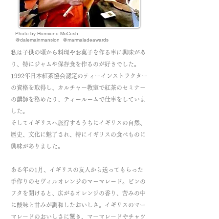
Photo by Hermione McCosh
@dalemainmansion @marmaladeawards
私は子供の頃から料理やお菓子を作る事に興味があ
り、特にジャムや保存食を作るのが好きでした。
1992年日本紅茶協会認定のティーインストラクター
の資格を取得し、カルチャー教室で紅茶のセミナー
の講師を務めたり、ティールームで仕事をしていま
した。
そしてイギリスへ旅行するうちにイギリスの自然、
歴史、文化に魅了され、特にイギリスの食べものに
興味がありました。
ある年の1月、イギリスの友人から送ってもらった
手作りのセヴィルオレンジのマーマレード。
ビンの
フタを開けると、広がるオレンジの香り、苦みの中
に酸味と甘みが調和したおいしさ。イギリスのマー
マレードのおいしさに驚き、マーマレードやチャツ