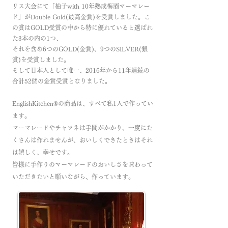
リス大会にて「柚子with 10年熟成梅酒マーマレー
ド」がDouble Gold(最高金賞)を受賞しました。こ
の賞はGOLD受賞の中から特に優れていると選ばれ
た3本の内の1つ、
それを含め6つのGOLD(金賞)、9つのSILVER(銀
賞)を受賞しました。
そして日本人として唯一、2016年から11年連続の
合計52個の金賞受賞となりました。
EnglishKitchen®の商品は、すべて私1人で作ってい
ます。
マーマレードやチャツネは手間がかかり、一度にた
くさんは作れませんが、おいしくできたときはそれ
は嬉しく、幸せです。
皆様に手作りのマーマレードのおいしさを味わって
いただきたいと願いながら、作っています。