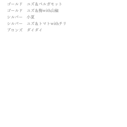
ゴールド ユズ＆ベルガモット
ゴールド ユズ＆梅with山椒
​シルバー 小夏
シルバー ユズ＆トマトwithチリ
ブロンズ ダイダイ
​2021年
ゴールド カイノユズマーマレード
ゴールド ユズ＆青黄梅with 梅リキュール
マーマレ
ード
ゴールド ユズ＆ルバーブ
マーマレード
ゴールド ユズ＆ライムマーマレード
​ゴールド 甘夏マーマレード