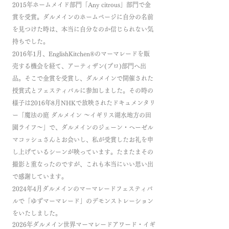
2015年ホームメイド部門「Any citrous」部門で金
賞を受賞。ダルメインのホームページに自分の名前
を見つけた時は、本当に自分なのか信じられない気
持ちでした。
2016年1月、EnglishKitchen®のマーマレードを販
売する機会を経て、アーティザン(プロ)部門へ出
品。そこで金賞を受賞し、ダルメインで開催された
授賞式とフェスティバルに参加しました。その時の
様子は2016年8月NHKで
放映されたドキュメンタリ
ー「魔法の庭 ダルメイン ～イギリス湖水地方の田
園ライフ～」で、ダルメインのジェーン・ヘーゼル
マコッシュさんとお会いし、私が受賞したお礼を申
し上げているシーンが映っています。たまたまその
撮影と重なったのですが、これも本当にいい思い出
で感謝しています。
2024年4月ダルメインのマーマレードフェスティバ
ルで「ゆずマーマレード」のデモンストレーション
をいたしました。
2026年ダルメイン世界マーマレードアワード・イギ