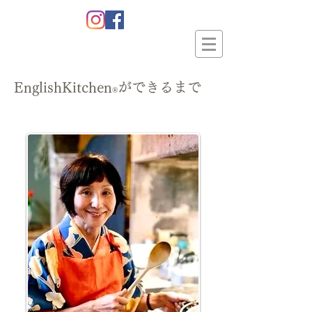
EnglishKitchen
ができるまで
®