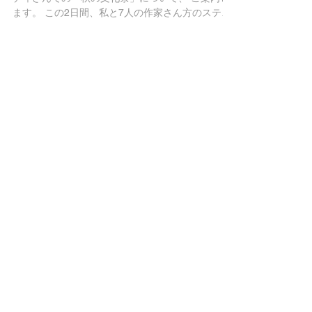
ディさんへ
10月末と11月の2日間、鎌倉の腰越にあるアプレミ
ディさんでの「秋の文化祭」について、 ご案内し
ます。 この2日間、私と7人の作家さん方のステキ
な雑貨類やハーブティなどの販売会です。 アプレ
ミディは、マンションの1室、とても小さいギャラ
リー兼お店ですが、オーナーの淑子さんご...