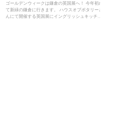
鎌倉の英国展のご案内
ゴールデンウィークは鎌倉の英国展へ！ 今年初め
て新緑の鎌倉に行きます。 ハウスオブポタリーさ
んにて開催する英国展にイングリッシュキッチン
も参加します。 今回はマーマレードアワードでゴ
ールドとシルバーを受賞したマーマレードを販売
します。...